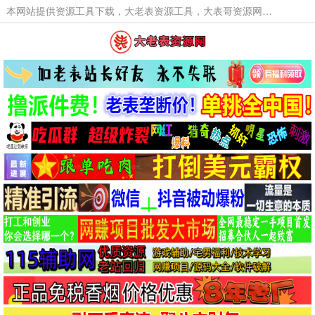
本网站提供资源工具下载，大老表资源工具，大表哥资源网软件工具，大老表资源下载，活动线报福利资源分享,活动线报，大型网游经典游戏，网络热门技术游戏辅助交流与分享。